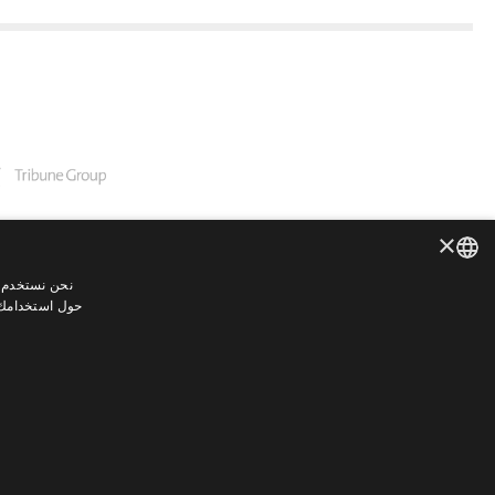
×
نحن نستخدم م
ENGLISH
حول استخدامك ل
GERMAN
SPANISH
JAPANESE
PORTUGUESE
ARABIC