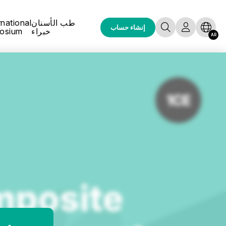
طب الأسنان
rnational
إنشاء حساب
خبراء
osium
AR