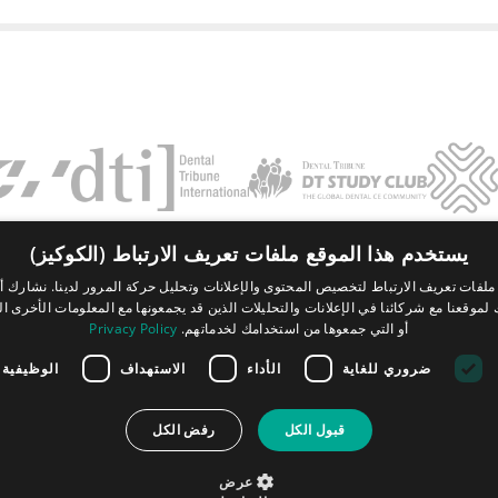
يستخدم هذا الموقع ملفات تعريف الارتباط (الكوكيز)
Contact
FAQ
بصمة
سياسة الخصوصية
الشروط والأحكام
لفات تعريف الارتباط لتخصيص المحتوى والإعلانات وتحليل حركة المرور لدينا. نشارك أي
موقعنا مع شركائنا في الإعلانات والتحليلات الذين قد يجمعونها مع المعلومات الأخرى ال
Tribune Group GmbH Inc.
أو التي جمعوها من استخدامك لخدماتهم.
Privacy Policy
Nationally Approved PACE Program
Provider for FAGD/MAGD credit.
Approval does not imply acceptance by
ضروري للغاية
الأداء
الاستهداف
الوظيفية
any regulatory authority or AGD endorsement.
7/1/2024 - 6/30/2028.
Provider ID# 355051
قبول الكل
رفض الكل
All rights reserved. 2026 Dental Tribune International GmbH.
عرض