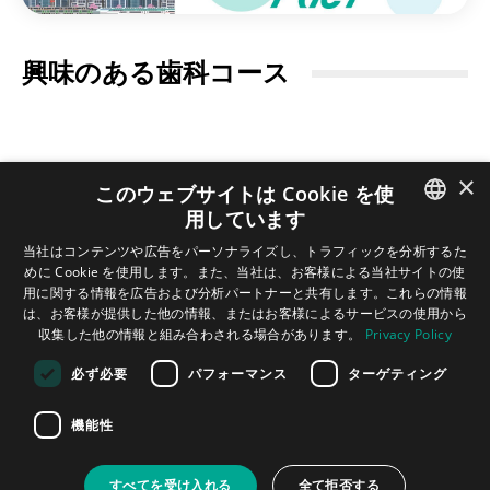
興味のある歯科コース
×
このウェブサイトは Cookie を使
用しています
ENGLISH
当社はコンテンツや広告をパーソナライズし、トラフィックを分析するた
めに Cookie を使用します。また、当社は、お客様による当社サイトの使
GERMAN
用に関する情報を広告および分析パートナーと共有します。これらの情報
利用規約
プライバシーポリシー
インプリント
FAQ
Contact
は、お客様が提供した他の情報、またはお客様によるサービスの使用から
SPANISH
収集した他の情報と組み合わされる場合があります。
Privacy Policy
Tribune Group GmbH Inc.
JAPANESE
Nationally Approved PACE Program
必ず必要
パフォーマンス
ターゲティング
Provider for FAGD/MAGD credit.
PORTUGUESE
Approval does not imply acceptance by
any regulatory authority or AGD endorsement.
機能性
7/1/2024 - 6/30/2028.
ARABIC
Provider ID# 355051
すべてを受け入れる
全て拒否する