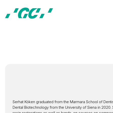
Serhat Köken graduated from the Marmara School of Dentistry 
Dental Biotechnology from the University of Siena in 2020. 
resin restorations as well as hands-on courses on composite