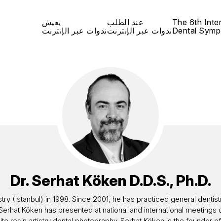
The 6th Inte
عند الطلب
يعيش
Dental Symp
ندوات عبر الإنترنت
ندوات عبر الإنترنت
Dr.
Serhat Köken
D.D.S., Ph.D.
(Istanbul) in 1998. Since 2001, he has practiced general dentistry a
Serhat Köken has presented at national and international meetings on
 resin artistry dental photography. Serhat Köken is the founder of 