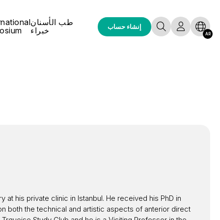
طب الأسنان
rnational
إنشاء حساب
خبراء
osium
AR
t his private clinic in Istanbul. He received his PhD in
 both the technical and artistic aspects of anterior direct
Trquoise Study Club and he is a Visiting Professor in the