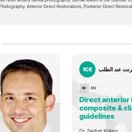
 Photography, Anterior Direct Restorations, Posterior Direct Restor
ترنت عند الطلب
CE
1
EN
Direct anterior
composite & cli
guidelines
Dr.
Serhat Köken