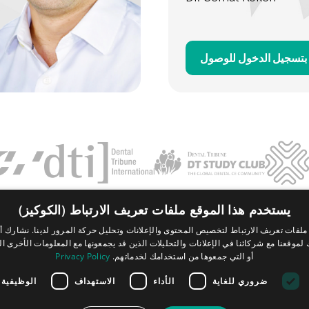
بتسجيل الدخول للوصول
يستخدم هذا الموقع ملفات تعريف الارتباط (الكوكيز)
Contact
FAQ
بصمة
سياسة الخصوصية
الشروط والأحكام
لفات تعريف الارتباط لتخصيص المحتوى والإعلانات وتحليل حركة المرور لدينا. نشارك أي
موقعنا مع شركائنا في الإعلانات والتحليلات الذين قد يجمعونها مع المعلومات الأخرى ال
Tribune Group GmbH Inc.
أو التي جمعوها من استخدامك لخدماتهم.
Privacy Policy
Nationally Approved PACE Program
Provider for FAGD/MAGD credit.
Approval does not imply acceptance by
ضروري للغاية
الأداء
الاستهداف
الوظيفية
any regulatory authority or AGD endorsement.
7/1/2024 - 6/30/2028.
Provider ID# 355051