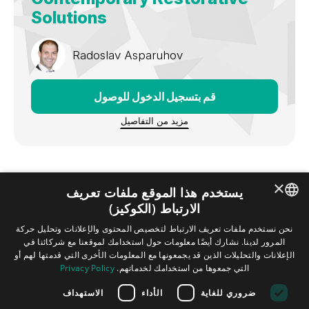
Solutions
Radoslav Asparuhov
قم بتسجيل الدخول للوصول
مزيد من التفاصيل
×
يستخدم هذا الموقع ملفات تعريف
الارتباط (الكوكيز)
ENGLISH
نحن نستخدم ملفات تعريف الارتباط لتخصيص المحتوى والإعلانات وتحليل حركة
المرور لدينا. نشارك أيضًا معلومات حول استخدامك لموقعنا مع شركائنا في
GERMAN
Contact
FAQ
بصمة
سياسة الخصوصية
الشروط والأحكام
الإعلانات والتحليلات الذين قد يجمعونها مع المعلومات الأخرى التي قدمتها لهم أو
التي جمعوها من استخدامك لخدماتهم.
Privacy Policy
SPANISH
ضروري للغاية
الأداء
الاستهداف
Tribune Group GmbH Inc.
JAPANESE
Nationally Approved PACE Program