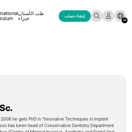
طب الأسنان
rnational
إنشاء حساب
خبراء
osium
AR
Sc.
. In 2006 he gets PhD in “Innovative Techniques in Implant
o Basso has been head of Conservative Dentistry Department
ive “Centre of Minimal Invasive, Aesthetic and Digital Oral