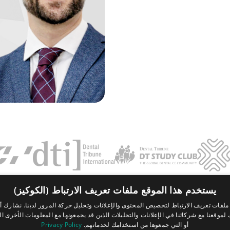
يستخدم هذا الموقع ملفات تعريف الارتباط (الكوكيز)
Contact
FAQ
بصمة
سياسة الخصوصية
الشروط والأحكام
لفات تعريف الارتباط لتخصيص المحتوى والإعلانات وتحليل حركة المرور لدينا. نشارك أي
موقعنا مع شركائنا في الإعلانات والتحليلات الذين قد يجمعونها مع المعلومات الأخرى ال
Tribune Group GmbH Inc.
أو التي جمعوها من استخدامك لخدماتهم.
Privacy Policy
Nationally Approved PACE Program