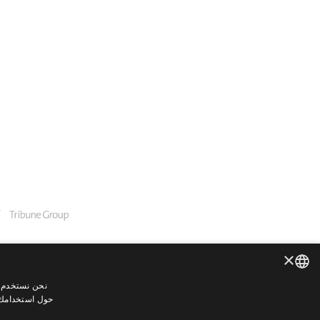
×
نحن نستخدم م
ENGLISH
حول استخدامك ل