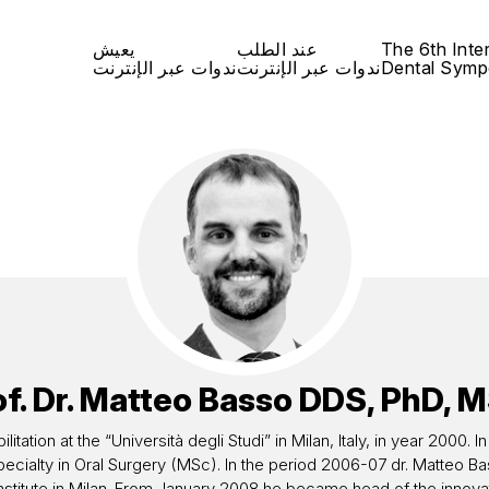
The 6th Inte
عند الطلب
يعيش
Dental Symp
ندوات عبر الإنترنت
ندوات عبر الإنترنت
f. Dr.
Matteo Basso
DDS, PhD, M
itation at the “Università degli Studi” in Milan, Italy, in year 2000
s Specialty in Oral Surgery (MSc). In the period 2006-07 dr. Matte
 Institute in Milan. From January 2008 he became head of the innovat