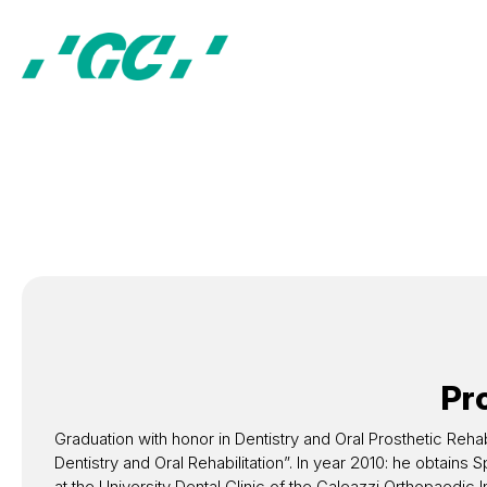
Pro
Graduation with honor in Dentistry and Oral Prosthetic Rehabil
Dentistry and Oral Rehabilitation”. In year 2010: he obtain
at the University Dental Clinic of the Galeazzi Orthopaedic