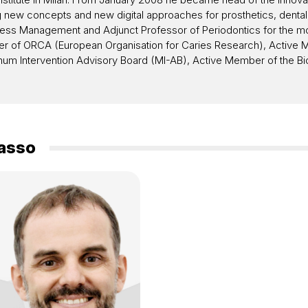
g new concepts and new digital approaches for prosthetics, denta
ess Management and Adjunct Professor of Periodontics for the modu
ember of ORCA (European Organisation for Caries Research), Activ
mum Intervention Advisory Board (MI-AB), Active Member of the Bio
asso