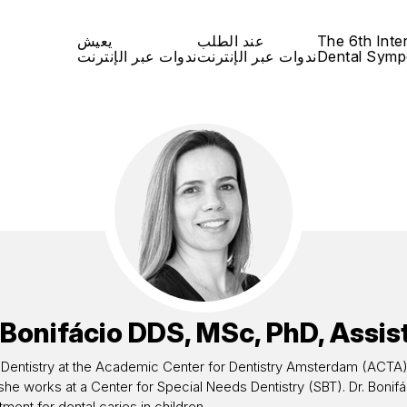
The 6th Inte
عند الطلب
يعيش
Dental Symp
ندوات عبر الإنترنت
ندوات عبر الإنترنت
 Bonifácio
DDS, MSc, PhD, Assis
ric Dentistry at the Academic Center for Dentistry Amsterdam (ACTA).
 she works at a Center for Special Needs Dentistry (SBT). Dr. Bonifá
tment for dental caries in children.