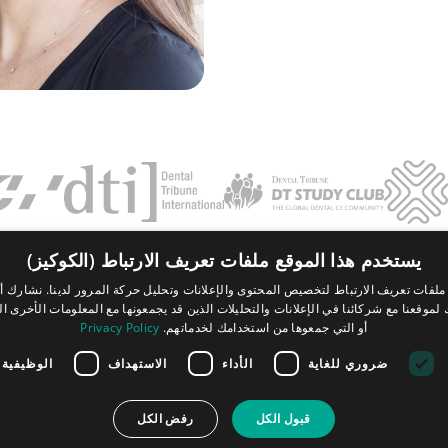
يستخدم هذا الموقع ملفات تعريف الارتباط (الكوكيز)
Contact
FAQ
بصمة
سياسة الخصوصية
الشروط والأحكام
لفات تعريف الارتباط لتخصيص المحتوى والإعلانات وتحليل حركة المرور لدينا. نشارك أي
موقعنا مع شركائنا في الإعلانات والتحليلات الذين قد يجمعونها مع المعلومات الأخرى ال
Tribune Group GmbH Inc.
أو التي جمعوها من استخدامك لخدماتهم.
Privacy Policy
Nationally Approved PACE Program
Provider for FAGD/MAGD credit.
Approval does not imply acceptance by
ضروري للغاية
الأداء
الاستهداف
الوظيفية
any regulatory authority or AGD endorsement.
7/1/2024 - 6/30/2028.
Provider ID# 355051
قبول الكل
رفض الكل