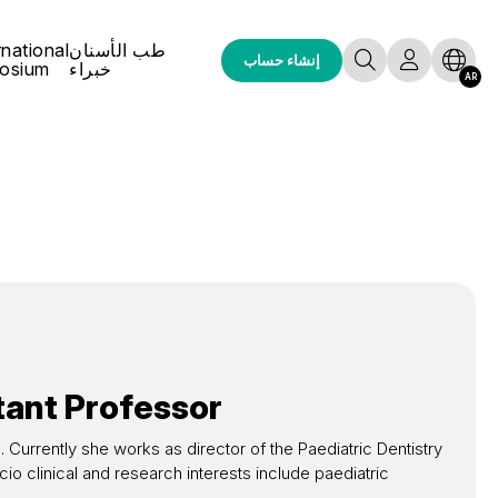
طب الأسنان
rnational
إنشاء حساب
خبراء
osium
AR
tant Professor
 Currently she works as director of the Paediatric Dentistry
cio clinical and research interests include paediatric