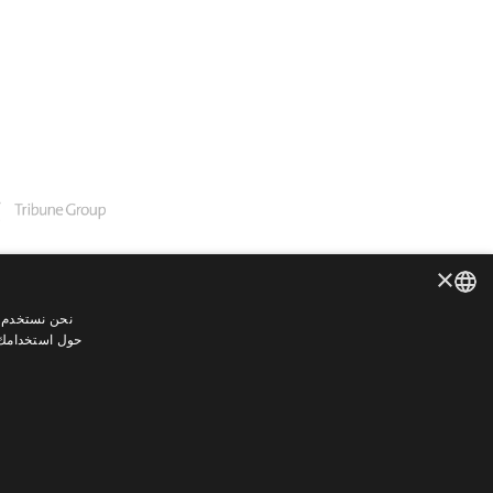
×
نحن نستخدم م
ENGLISH
حول استخدامك ل
GERMAN
SPANISH
JAPANESE
PORTUGUESE