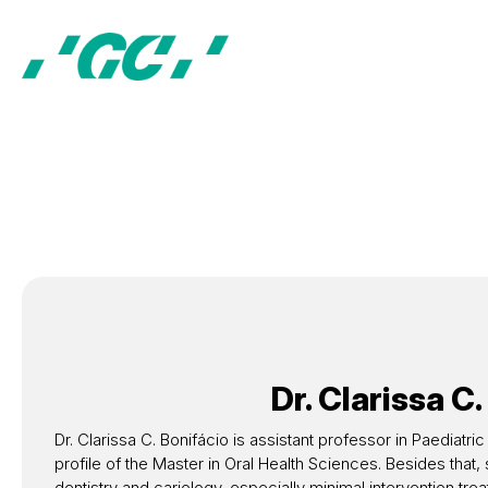
Dr.
Clarissa C.
Dr. Clarissa C. Bonifácio is assistant professor in Paediat
profile of the Master in Oral Health Sciences. Besides that,
dentistry and cariology, especially minimal intervention trea