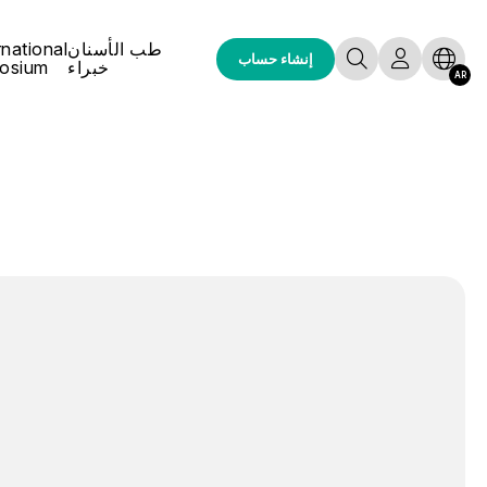
طب الأسنان
rnational
إنشاء حساب
خبراء
osium
AR