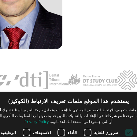
يستخدم هذا الموقع ملفات تعريف الارتباط (الكوكيز)
Contact
FAQ
بصمة
سياسة الخصوصية
الشروط والأحكام
لفات تعريف الارتباط لتخصيص المحتوى والإعلانات وتحليل حركة المرور لدينا. نشارك أي
موقعنا مع شركائنا في الإعلانات والتحليلات الذين قد يجمعونها مع المعلومات الأخرى ال
Tribune Group GmbH Inc.
أو التي جمعوها من استخدامك لخدماتهم.
Privacy Policy
Nationally Approved PACE Program
Provider for FAGD/MAGD credit.
Approval does not imply acceptance by
ضروري للغاية
الأداء
الاستهداف
الوظيفية
any regulatory authority or AGD endorsement.