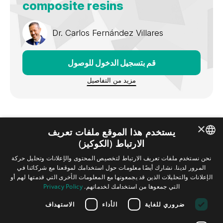
composite resins
Dr.
Carlos Fernández Villares
قم بتسجيل الدخول للوصول
مزيد من التفاصيل
×
يستخدم هذا الموقع ملفات تعريف
الارتباط (الكوكيز)
ENGLISH
نحن نستخدم ملفات تعريف الارتباط لتخصيص المحتوى والإعلانات وتحليل حركة
المرور لدينا. نشارك أيضًا معلومات حول استخدامك لموقعنا مع شركائنا في
GERMAN
Contact
FAQ
بصمة
سياسة الخصوصية
الشروط والأحكام
الإعلانات والتحليلات الذين قد يجمعونها مع المعلومات الأخرى التي قدمتها لهم أو
التي جمعوها من استخدامك لخدماتهم.
Privacy Policy
SPANISH
ضروري للغاية
الأداء
الاستهداف
Tribune Group GmbH Inc.
JAPANESE
Nationally Approved PACE Program
Provider for FAGD/MAGD credit.