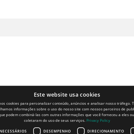
Este website usa cookies
mos cookies para personalizar conteúdo, anúncios e analisar nosso tráfego
lhamos informações sobre o uso do nosso site com nossos parceiros de publ
 que podem combiná-las com outras informações que você forneceu a eles ou
coletaram do uso de seus serviços.
Privacy Policy
NECESSÁRIOS
DESEMPENHO
DIRECIONAMENTO