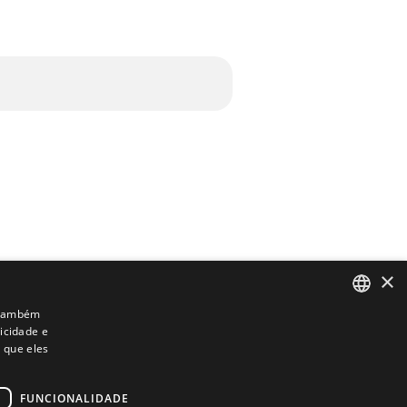
×
. Também
icidade e
ENGLISH
 que eles
GERMAN
SPANISH
FUNCIONALIDADE