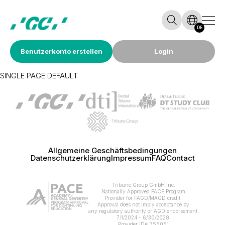
DE
Benutzerkonto erstellen
Login
SINGLE PAGE DEFAULT
Allgemeine Geschäftsbedingungen
Datenschutzerklärung
Impressum
FAQ
Contact
Tribune Group GmbH Inc.
Nationally Approved PACE Program
Provider for FAGD/MAGD credit.
Approval does not imply acceptance by
any regulatory authority or AGD endorsement.
7/1/2024 - 6/30/2028.
Provider ID# 355051