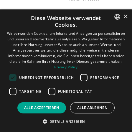
×
Diese Webseite verwendet
All rights reserved. 2026 Dental Tribune International GmbH.
Cookies.
ENGLISH
Wir verwenden Cookies, um Inhalte und Anzeigen zu personalisieren
und unseren Datenverkehr zu analysieren. Wir geben Informationen
GERMAN
über Ihre Nutzung unserer Website auch an unsere Werbe- und
Analysepartner weiter, die diese möglicherweise mit anderen
SPANISH
Informationen kombinieren, die Sie ihnen bereitgestellt haben oder
die sie im Rahmen Ihrer Nutzung ihrer Dienste gesammelt haben.
JAPANESE
Privacy Policy
PORTUGUESE
UNBEDINGT ERFORDERLICH
PERFORMANCE
ARABIC
TARGETING
FUNKTIONALITÄT
ALLE AKZEPTIEREN
ALLE ABLEHNEN
DETAILS ANZEIGEN